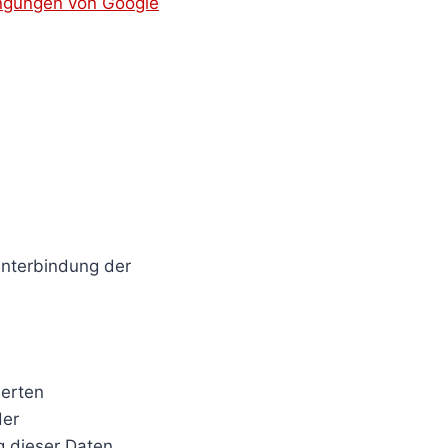
ngungen von Google
Unterbindung der
herten
der
g dieser Daten.