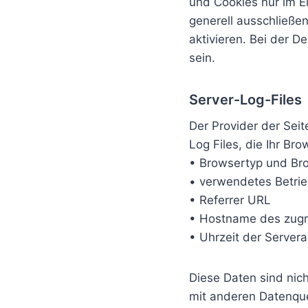
und Cookies nur im E
generell ausschließe
aktivieren. Bei der D
sein.
Server-Log-Files
Der Provider der Sei
Log Files, die Ihr Br
• Browsertyp und Br
• verwendetes Betri
• Referrer URL
• Hostname des zugr
• Uhrzeit der Server
Diese Daten sind ni
mit anderen Datenque